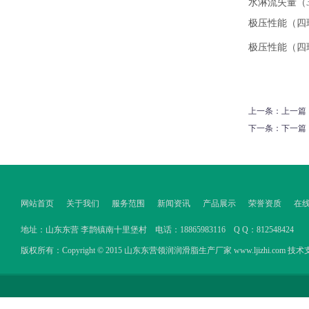
水淋流失量
极压性能（四
极压性能（四
上一条：上一篇
下一条：下一篇
网站首页
关于我们
服务范围
新闻资讯
产品展示
荣誉资质
在
地址：山东东营 李鹊镇南十里堡村 电话：18865983116 Q Q：812548424
版权所有：Copyright © 2015 山东东营领润润滑脂生产厂家 www.ljizhi.com 技