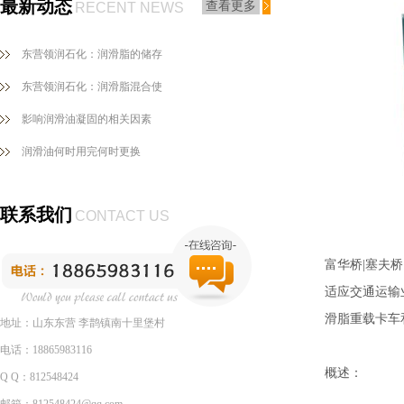
最新动态
查看更多
RECENT NEWS
东营领润石化：润滑脂的储存
东营领润石化：润滑脂混合使
影响润滑油凝固的相关因素
润滑油何时用完何时更换
联系我们
CONTACT US
富华桥|塞夫桥
适应交通运输
滑脂重载卡车
地址：山东东营 李鹊镇南十里堡村
电话：18865983116
概述：
Q Q：812548424