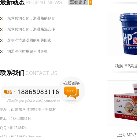
最新动态
查看更多
RECENT NEWS
东营领润石化：润滑脂的储存
东营领润石化：润滑脂混合使
影响润滑油凝固的相关因素
润滑油何时用完何时更换
领润 HP
联系我们
CONTACT US
地址：山东东营 李鹊镇南十里堡村
电话：18865983116
Q Q：812548424
上润 MP