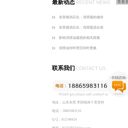
最新动态
查看
RECENT NEWS
东营领润石化：润滑脂的储存
东营领润石化：润滑脂混合使
影响润滑油凝固的相关因素
润滑油何时用完何时更换
联系我们
CONTACT US
地址：山东东营 李鹊镇南十里堡村
电话：18865983116
Q Q：812548424